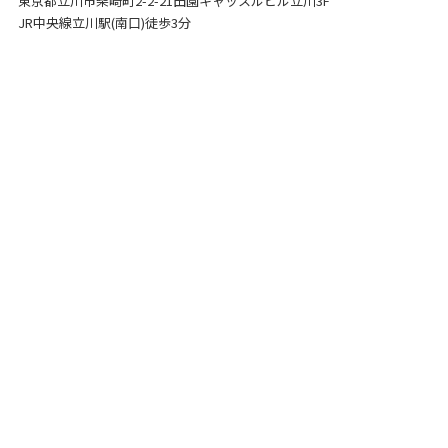
東京都立川市柴崎町2-2-21
田園キャッスルビル立川3F
JR中央線立川駅(南口)徒歩3分